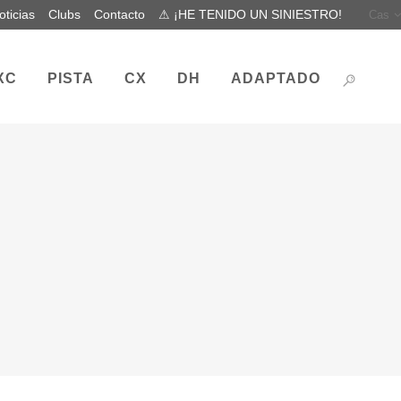
oticias
Clubs
Contacto
⚠ ¡HE TENIDO UN SINIESTRO!
Cas
XC
PISTA
CX
DH
ADAPTADO