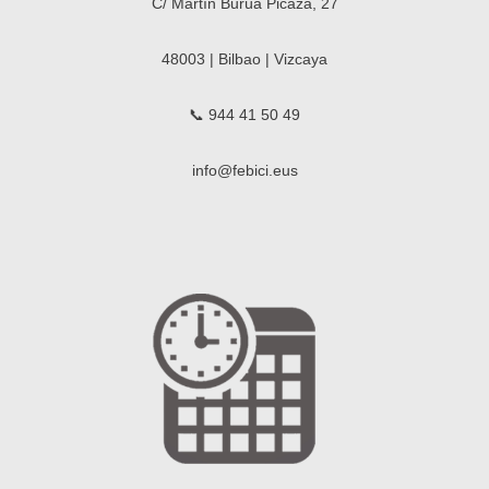
C/ Martín Burúa Picaza, 27
48003 | Bilbao | Vizcaya
📞 944 41 50 49
info@febici.eus