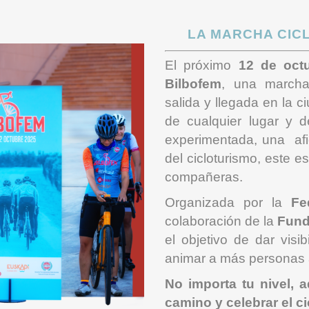
LA MARCHA CIC
El próximo
12 de oct
Bilbofem
, una marcha 
salida y llegada en la c
de cualquier lugar y d
experimentada, una afi
del cicloturismo, este 
compañeras.
Organizada por la
Fe
colaboración de la
Fund
el objetivo de dar visi
animar a más personas a 
No importa tu nivel, a
camino y celebrar el c