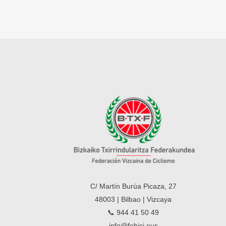
C/ Martín Burúa Picaza, 27
48003 | Bilbao | Vizcaya
📞 944 41 50 49
info@febici.eus