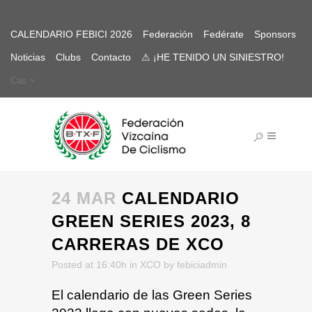
CALENDARIO FEBICI 2026
Federación
Fedérate
Sponsors
Noticias
Clubs
Contacto
⚠ ¡HE TENIDO UN SINIESTRO!
Cas
24 MAR
CALENDARIO
GREEN SERIES 2023, 8
CARRERAS DE XCO
Posted at 16:40h
in
XCO
by
febiciadmin
El calendario de las Green Series