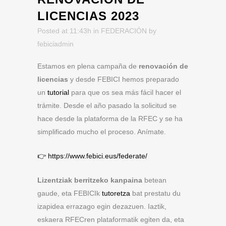
LICENCIAS 2023
Posted at 11:43h
in
FEDERACIÓN
by
febiciadmin
Estamos en plena campaña de
renovación de
licencias
y desde FEBICI hemos preparado
un
tutorial
para que os sea más fácil hacer el
trámite. Desde el año pasado la solicitud se
hace desde la plataforma de la RFEC y se ha
simplificado mucho el proceso. Anímate.
👉 https://www.febici.eus/federate/
Lizentziak berritzeko kanpaina
betean
gaude, eta FEBICIk
tut
oretza
bat prestatu du
izapidea errazago egin dezazuen. Iaztik,
eskaera RFECren plataformatik egiten da, eta