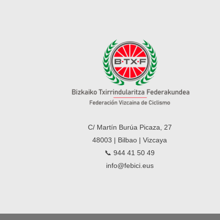
C/ Martín Burúa Picaza, 27
48003 | Bilbao | Vizcaya
📞 944 41 50 49
info@febici.eus