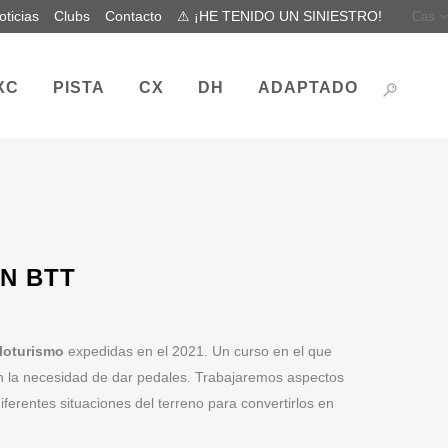
oticias
Clubs
Contacto
⚠ ¡HE TENIDO UN SINIESTRO!
Cas
XC
PISTA
CX
DH
ADAPTADO
EN BTT
cloturismo
expedidas en el 2021. Un curso en el que
sin la necesidad de dar pedales. Trabajaremos aspectos
iferentes situaciones del terreno para convertirlos en