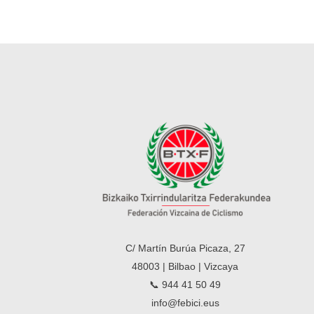
C/ Martín Burúa Picaza, 27
48003 | Bilbao | Vizcaya
📞 944 41 50 49
info@febici.eus