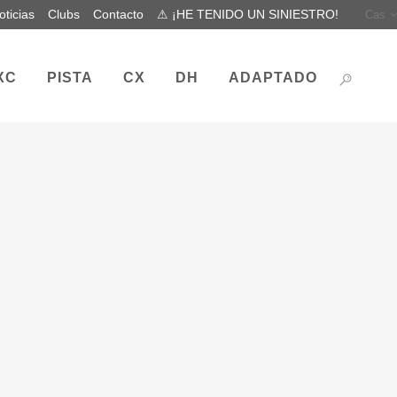
oticias
Clubs
Contacto
⚠ ¡HE TENIDO UN SINIESTRO!
Cas
XC
PISTA
CX
DH
ADAPTADO