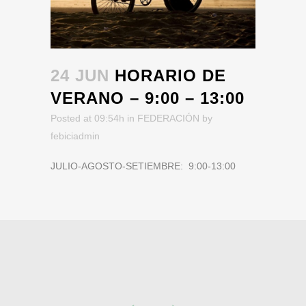
24 JUN
HORARIO DE
VERANO – 9:00 – 13:00
Posted at 09:54h
in
FEDERACIÓN
by
febiciadmin
JULIO-AGOSTO-SETIEMBRE: 9:00-13:00