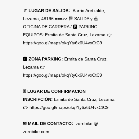
🚩 LUGAR DE SALIDA:
Barrio Aretxalde,
Lezama, 48196 ===>> 🏁 SALIDA y 🎪
OFICINA DE CARRERA / 🅿 PARKING
EQUIPOS: Ermita de Santa Cruz, Lezama 👉
https://goo.gl/maps/okqYty6x6U4vxCtC9
🅿 ZONA PARKING:
Ermita de Santa Cruz,
Lezama 👉
https://goo.gl/maps/okqYty6x6U4vxCtC9
🗄 LUGAR DE CONFIRMACIÓN
INSCRIPCIÓN:
Ermita de Santa Cruz, Lezama
👉
https://goo.gl/maps/okqYty6x6U4vxCtC9
✉ MAIL DE CONTACTO:
zorribike @
zorribike.com