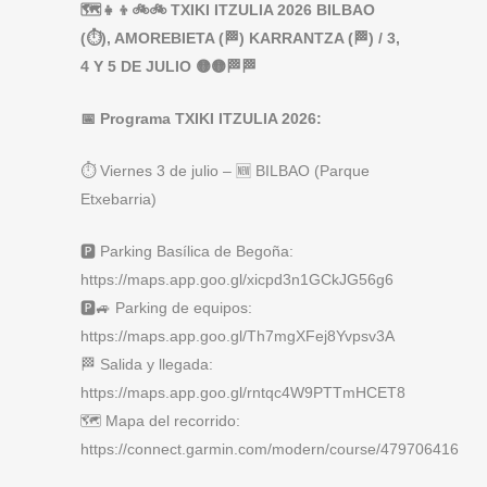
🗺️👧👦🚲🚲 TXIKI ITZULIA 2026 BILBAO
(⏱️), AMOREBIETA (🏁) KARRANTZA (🏁) / 3,
4 Y 5 DE JULIO 🟡🟡🏁🏁
📅 Programa TXIKI ITZULIA 2026:
⏱️ Viernes 3 de julio – 🆕 BILBAO (Parque
Etxebarria)
🅿️ Parking Basílica de Begoña:
https://maps.app.goo.gl/xicpd3n1GCkJG56g6
🅿️🚙 Parking de equipos:
https://maps.app.goo.gl/Th7mgXFej8Yvpsv3A
🏁 Salida y llegada:
https://maps.app.goo.gl/rntqc4W9PTTmHCET8
🗺️ Mapa del recorrido:
https://connect.garmin.com/modern/course/479706416