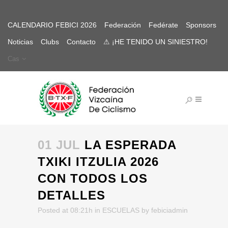
CALENDARIO FEBICI 2026
Federación
Fedérate
Sponsors
Noticias
Clubs
Contacto
⚠ ¡HE TENIDO UN SINIESTRO!
Cas
01 JUL
LA ESPERADA
TXIKI ITZULIA 2026
CON TODOS LOS
DETALLES
Posted at 08:21h
in
ESCUELAS
by
febiciadmin