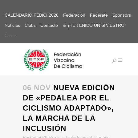
CALENDARIO FEBICI 2026
Federación
Fedérate
Sponsors
Noticias
Clubs
Contacto
⚠ ¡HE TENIDO UN SINIESTRO!
Cas
06 NOV
NUEVA EDICIÓN
DE «PEDALEA POR EL
CICLISMO ADAPTADO»,
LA MARCHA DE LA
INCLUSIÓN
Posted at 20:52h
in
adaptado
by
febiciadmin