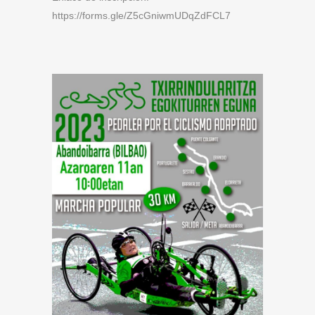
https://forms.gle/Z5cGniwmUDqZdFCL7