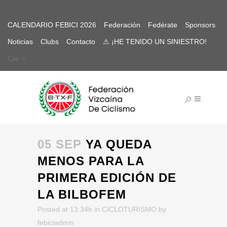
CALENDARIO FEBICI 2026
Federación
Fedérate
Sponsors
Noticias
Clubs
Contacto
⚠ ¡HE TENIDO UN SINIESTRO!
Cas
05 SEP
YA QUEDA
MENOS PARA LA
PRIMERA EDICIÓN DE
LA BILBOFEM
Posted at 13:34h
in
CICLOTURISMO
by
febiciadmin