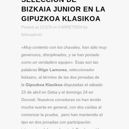
BIZKAIA JUNIOR EN LA
GIPUZKOA KLASIKOA
Posted at 13:57h
in
CARRETERA
by
febiciadmin
«
Muy contento con los chavales, han sido muy
generosos, disciplinados, y se han portado
como un verdadero equipo
«. Esas son las
palabras
Íñigo Larrucea
, seleccionador
bizkaino, al término de las dos jornadas de
la
Gipuzkoa Klasikoa
disputadas el sábado
23 de abril en Deba y el domingo 24 en
Donosti. Nuestros corredores no han tenido
mucha suerte en general, con dos caídas al
comenzar la prueba, pero han mantenido el
tipo en dos jornadas con participación