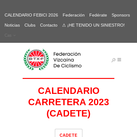
CALENDARIO FEBICI 2026
Federación
Fedérate
Sponsors
Noticias
Clubs
Contacto
⚠ ¡HE TENIDO UN SINIESTRO!
Cas
CALENDARIO
CARRETERA 2023
(CADETE)
CADETE