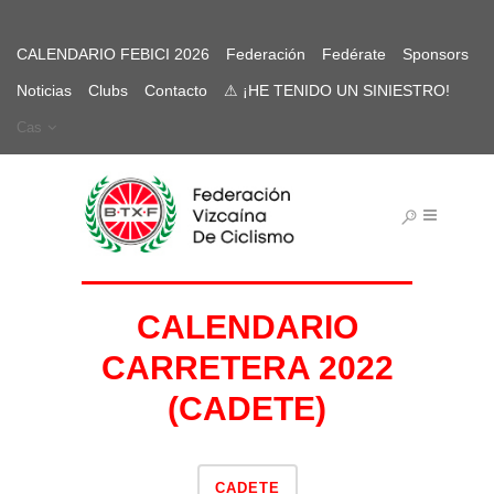
CALENDARIO FEBICI 2026
Federación
Fedérate
Sponsors
Noticias
Clubs
Contacto
⚠ ¡HE TENIDO UN SINIESTRO!
Cas
CALENDARIO
CARRETERA 2022
(CADETE)
CADETE