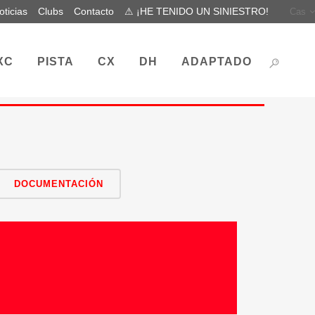
oticias
Clubs
Contacto
⚠ ¡HE TENIDO UN SINIESTRO!
Cas
XC
PISTA
CX
DH
ADAPTADO
DOCUMENTACIÓN