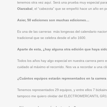
tenemos otra vez aquí. Será una prueba muy especial para el
Oiarzabal
, el “cabezota” que se empeñó hace un año en p
Asier, 50 ediciones son muchas ediciones…
Es una de las carreras más longevas del calendario nacion
tradicional que se celebra desde el año 1600.
Aparte de esta, ¿hay alguna otra edición que haya sid
Todos los años hay algo especial en nuestra carrera pero e
cuidado al máximo el recorrido. Nos va a recordar a una cl
¿Cuántos equipos estarán representados en la carrer
Tenemos representados 29 equipos, y entre ellos 7 biz
tampoco me quiero olvidar del ELECTROMERCANTIL GR100, 