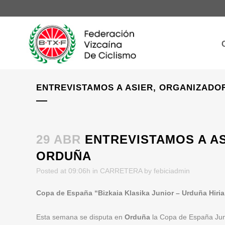
ENTREVISTAMOS A ASIER, ORGANIZADO
29 ABR
ENTREVISTAMOS A AS
ORDUÑA
Posted at 09:06h
in
CARRETERA
by
febiciadmin
Copa de España “Bizkaia Klasika Junior – Urduña Hiria
Esta semana se disputa en
Orduña
la Copa de España Juni