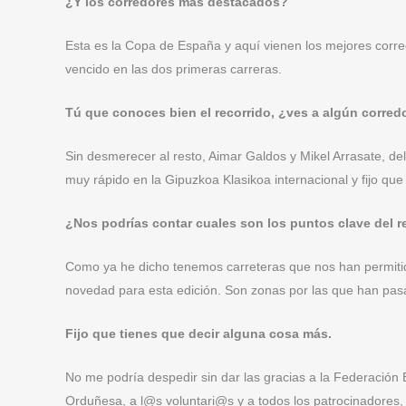
¿Y los corredores más destacados?
Esta es la Copa de España y aquí vienen los mejores corred
vencido en las dos primeras carreras.
Tú que conoces bien el recorrido, ¿ves a algún corred
Sin desmerecer al resto, Aimar Galdos y Mikel Arrasate
muy rápido en la Gipuzkoa Klasikoa internacional y fijo que
¿Nos podrías contar cuales son los puntos clave del r
Como ya he dicho tenemos carreteras que nos han permitido
novedad para esta edición. Son zonas por las que han pas
Fijo que tienes que decir alguna cosa más.
No me podría despedir sin dar las gracias a la Federación 
Orduñesa, a l@s voluntari@s y a todos los patrocinadores, 