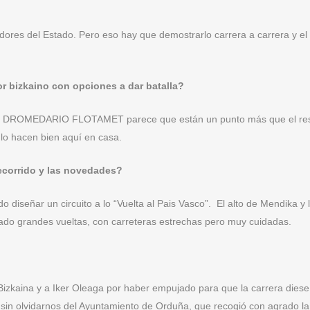
ores del Estado. Pero eso hay que demostrarlo carrera a carrera y el 
or bizkaino con opciones a dar batalla?
, del DROMEDARIO FLOTAMET parece que están un punto más que el res
 lo hacen bien aquí en casa.
ecorrido y las novedades?
 diseñar un circuito a lo “Vuelta al Pais Vasco”. El alto de Mendika 
ado grandes vueltas, con carreteras estrechas pero muy cuidadas.
Bizkaina y a Iker Oleaga por haber empujado para que la carrera diese e
sin olvidarnos del Ayuntamiento de Orduña, que recogió con agrado la 