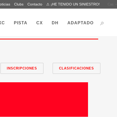
oticias
Clubs
Contacto
⚠ ¡HE TENIDO UN SINIESTRO!
Cas
XC
PISTA
CX
DH
ADAPTADO
INSCRIPCIONES
CLASIFICACIONES