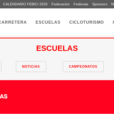
CALENDARIO FEBICI 2026
Federación
Fedérate
Sponsors
N
CARRETERA
ESCUELAS
CICLOTURISMO
ESCUELAS
NOTICIAS
CAMPEONATOS