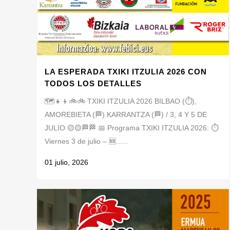
LA ESPERADA TXIKI ITZULIA 2026 CON
TODOS LOS DETALLES
🗺️👧👦🚲🚲 TXIKI ITZULIA 2026 BILBAO (⏱️),
AMOREBIETA (🏁) KARRANTZA (🏁) / 3, 4 Y 5 DE
JULIO 🟡🟡🏁🏁 📅 Programa TXIKI ITZULIA 2026: ⏱️
Viernes 3 de julio – 🆕......
01 julio, 2026