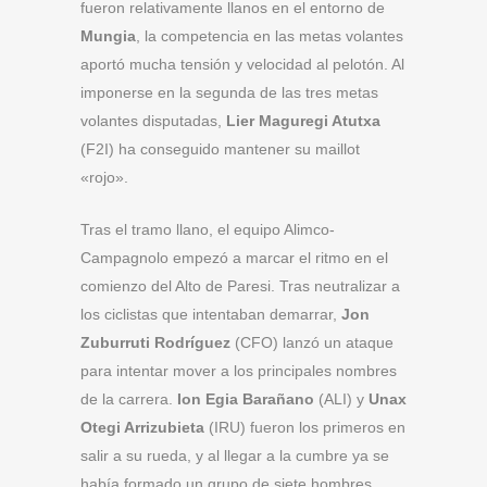
fueron relativamente llanos en el entorno de
Mungia
, la competencia en las metas volantes
aportó mucha tensión y velocidad al pelotón. Al
imponerse en la segunda de las tres metas
volantes disputadas,
Lier Maguregi Atutxa
(F2I) ha conseguido mantener su maillot
«rojo».
Tras el tramo llano, el equipo Alimco-
Campagnolo empezó a marcar el ritmo en el
comienzo del Alto de Paresi. Tras neutralizar a
los ciclistas que intentaban demarrar,
Jon
Zuburruti Rodríguez
(CFO) lanzó un ataque
para intentar mover a los principales nombres
de la carrera.
Ion Egia Barañano
(ALI) y
Unax
Otegi Arrizubieta
(IRU) fueron los primeros en
salir a su rueda, y al llegar a la cumbre ya se
había formado un grupo de siete hombres,