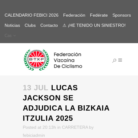
CALENDARIO FEBICI 2026
Federación
Fedérate
Sponsors
Noticias
Clubs
Contacto
⚠ ¡HE TENIDO UN SINIESTRO!
Cas
13 JUL
LUCAS
JACKSON SE
ADJUDICA LA BIZKAIA
ITZULIA 2025
Posted at 20:13h
in
CARRETERA
by
febiciadmin