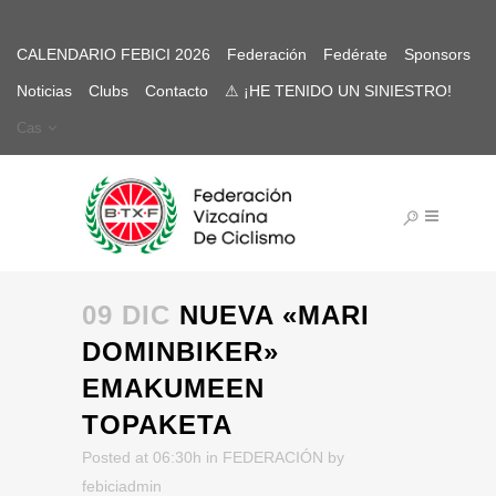
CALENDARIO FEBICI 2026
Federación
Fedérate
Sponsors
Noticias
Clubs
Contacto
⚠ ¡HE TENIDO UN SINIESTRO!
Cas
09 DIC
NUEVA «MARI
DOMINBIKER»
EMAKUMEEN
TOPAKETA
Posted at 06:30h
in
FEDERACIÓN
by
febiciadmin