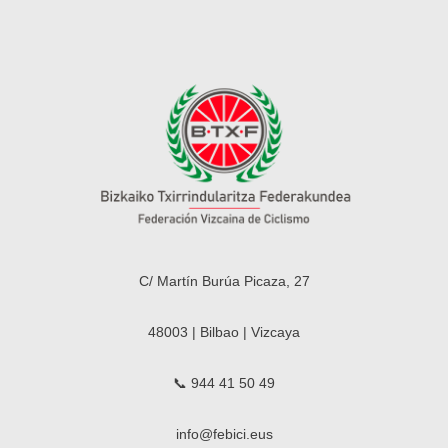
C/ Martín Burúa Picaza, 27
48003 | Bilbao | Vizcaya
📞 944 41 50 49
info@febici.eus