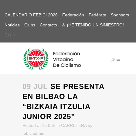
CALENDARIO FEBICI 2026
Federación
Fedérate
Sponsors
Noticias
Clubs
Contacto
⚠ ¡HE TENIDO UN SINIESTRO!
Cas
09 JUL
SE PRESENTA
EN BILBAO LA
“BIZKAIA ITZULIA
JUNIOR 2025”
Posted at 16:05h
in
CARRETERA
by
febiciadmin