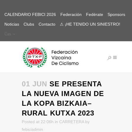
CALENDARIO FEBICI 2026
Federación
Fedérate
Sponsors
Noticias
Clubs
Contacto
⚠ ¡HE TENIDO UN SINIESTRO!
Cas
01 JUN
SE PRESENTA
LA NUEVA IMAGEN DE
LA KOPA BIZKAIA–
RURAL KUTXA 2023
Posted at 22:06h
in
CARRETERA
by
febiciadmin