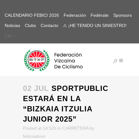
CALENDARIO FEBICI 2026
Federación
Fedérate
Sponsors
Noticias
Clubs
Contacto
⚠ ¡HE TENIDO UN SINIESTRO!
Cas
02 JUL
SPORTPUBLIC
ESTARÁ EN LA
“BIZKAIA ITZULIA
JUNIOR 2025”
Posted at 14:52h
in
CARRETERA
by
febiciadmin