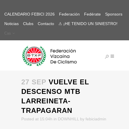
CALENDARIO FEBICI 2026
Federación
Fedérate
Sponsors
Noticias
Clubs
Contacto
⚠ ¡HE TENIDO UN SINIESTRO!
Cas
27 SEP
VUELVE EL
DESCENSO MTB
LARREINETA-
TRAPAGARAN
Posted at 15:04h
in
DOWNHILL
by
febiciadmin