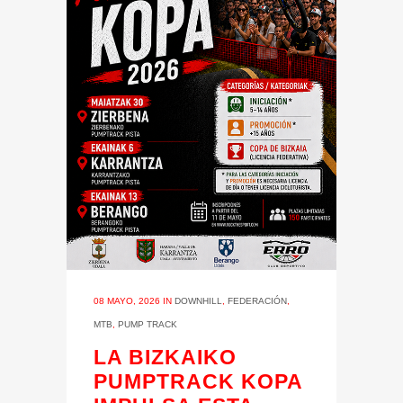
08 MAYO, 2026
IN
DOWNHILL
,
FEDERACIÓN
,
MTB
,
PUMP TRACK
LA BIZKAIKO
PUMPTRACK KOPA