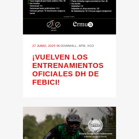
27 JUNIO, 2025
IN
DOWNHILL
,
MTB
,
XCO
¡VUELVEN LOS
ENTRENAMIENTOS
OFICIALES DH DE
FEBICI!