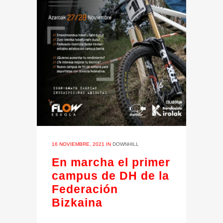
16 NOVIEMBRE, 2021
IN
DOWNHILL
En marcha el primer
campus de DH de la
Federación
Bizkaina