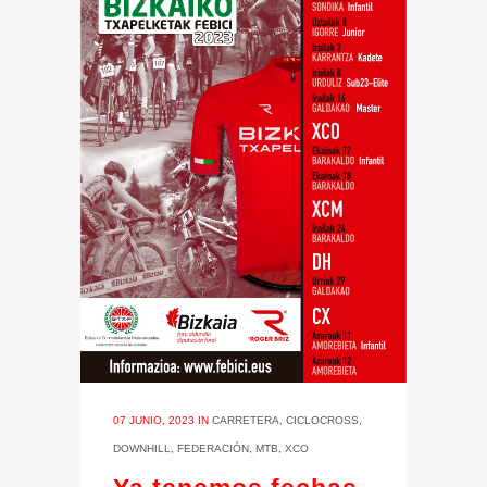
07 JUNIO, 2023
IN
CARRETERA
,
CICLOCROSS
,
DOWNHILL
,
FEDERACIÓN
,
MTB
,
XCO