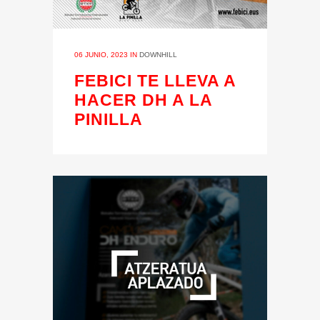
06 JUNIO, 2023
IN
DOWNHILL
FEBICI TE LLEVA A
HACER DH A LA
PINILLA