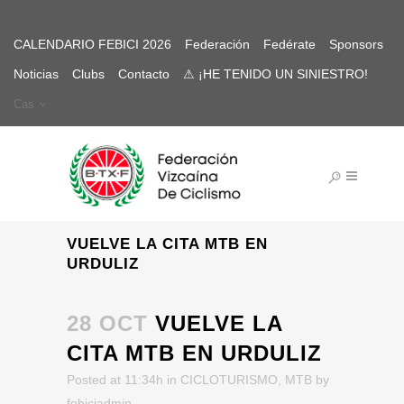
CALENDARIO FEBICI 2026
Federación
Fedérate
Sponsors
Noticias
Clubs
Contacto
⚠ ¡HE TENIDO UN SINIESTRO!
Cas
VUELVE LA CITA MTB EN
URDULIZ
28 OCT
VUELVE LA
CITA MTB EN URDULIZ
Posted at 11:34h
in
CICLOTURISMO
,
MTB
by
febiciadmin