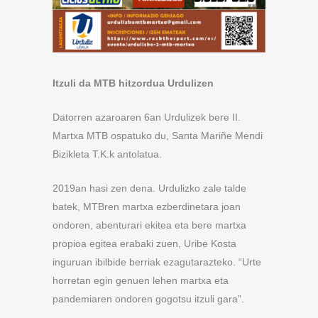
Itzuli da MTB hitzordua Urdulizen
Datorren azaroaren 6an Urdulizek bere II.
Martxa MTB ospatuko du, Santa Mariñe Mendi
Bizikleta T.K.k antolatua.
2019an hasi zen dena. Urdulizko zale talde
batek, MTBren martxa ezberdinetara joan
ondoren, abenturari ekitea eta bere martxa
propioa egitea erabaki zuen, Uribe Kosta
inguruan ibilbide berriak ezagutarazteko. “Urte
horretan egin genuen lehen martxa eta
pandemiaren ondoren gogotsu itzuli gara”.