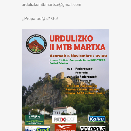
urdulizkomtbmartxa@gmail.com
¿Preparad@s? Go!