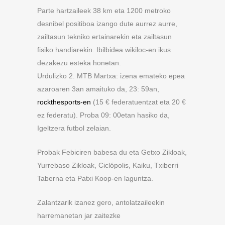
Parte hartzaileek 38 km eta 1200 metroko
desnibel positiboa izango dute aurrez aurre,
zailtasun tekniko ertainarekin eta zailtasun
fisiko handiarekin. Ibilbidea wikiloc-en ikus
dezakezu esteka honetan.
Urdulizko 2. MTB Martxa: izena emateko epea
azaroaren 3an amaituko da, 23: 59an,
rockthesports-en
(15 € federatuentzat eta 20 €
ez federatu). Proba 09: 00etan hasiko da,
Igeltzera futbol zelaian.
Probak Febiciren babesa du eta Getxo Zikloak,
Yurrebaso Zikloak, Ciclópolis, Kaiku, Txiberri
Taberna eta Patxi Koop-en laguntza.
Zalantzarik izanez gero, antolatzaileekin
harremanetan jar zaitezke