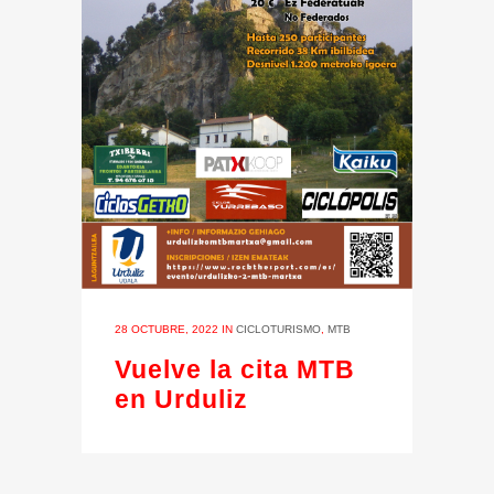
28 OCTUBRE, 2022
IN
CICLOTURISMO
,
MTB
Vuelve la cita MTB
en Urduliz