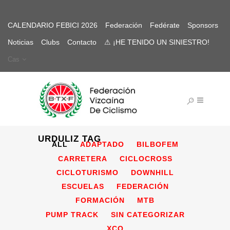
CALENDARIO FEBICI 2026
Federación
Fedérate
Sponsors
Noticias
Clubs
Contacto
⚠ ¡HE TENIDO UN SINIESTRO!
Cas
URDULIZ TAG
ALL
ADAPTADO
BILBOFEM
CARRETERA
CICLOCROSS
CICLOTURISMO
DOWNHILL
ESCUELAS
FEDERACIÓN
FORMACIÓN
MTB
PUMP TRACK
SIN CATEGORIZAR
XCO