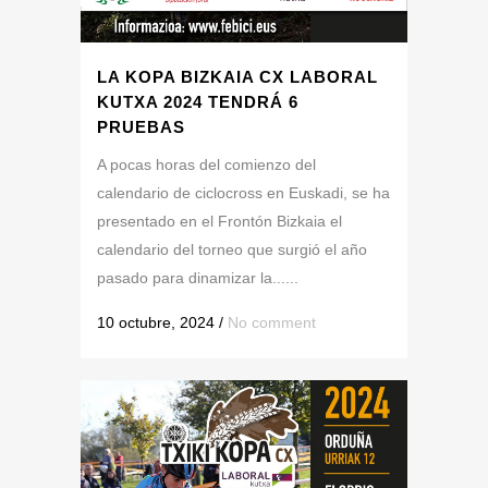
LA KOPA BIZKAIA CX LABORAL
KUTXA 2024 TENDRÁ 6
PRUEBAS
A pocas horas del comienzo del
calendario de ciclocross en Euskadi, se ha
presentado en el Frontón Bizkaia el
calendario del torneo que surgió el año
pasado para dinamizar la......
10 octubre, 2024
/
No comment