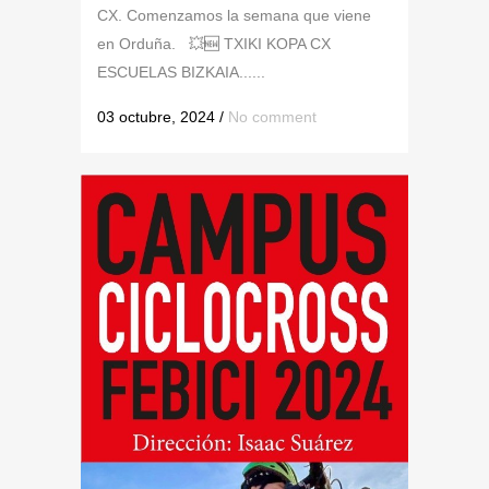
CX. Comenzamos la semana que viene
en Orduña. 💥🆕 TXIKI KOPA CX
ESCUELAS BIZKAIA......
03 octubre, 2024
/
No comment