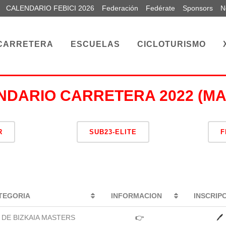
CALENDARIO FEBICI 2026
Federación
Fedérate
Sponsors
N
CARRETERA
ESCUELAS
CICLOTURISMO
NDARIO CARRETERA 2022 (MA
R
SUB23-ELITE
F
TEGORIA
INFORMACION
INSCRIP
DE BIZKAIA MASTERS
👉
🖊