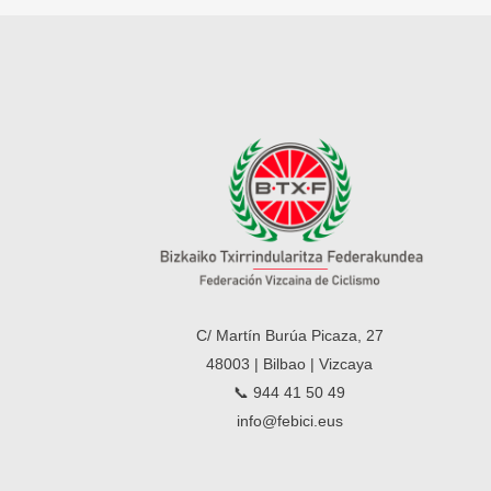
C/ Martín Burúa Picaza, 27
48003 | Bilbao | Vizcaya
📞 944 41 50 49
info@febici.eus