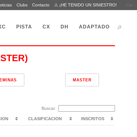
oticias
Clubs
Contacto
⚠ ¡HE TENIDO UN SINIESTRO!
Cas
XC
PISTA
CX
DH
ADAPTADO
STER)
EMINAS
MASTER
Buscar:
CION
CLASIFICACION
INSCRITOS