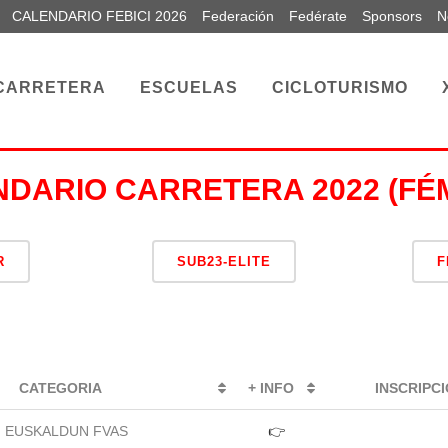
CALENDARIO FEBICI 2026
Federación
Fedérate
Sponsors
N
CARRETERA
ESCUELAS
CICLOTURISMO
DARIO CARRETERA 2022 (FÉ
R
SUB23-ELITE
F
CATEGORIA
+ INFO
INSCRIPC
EUSKALDUN FVAS
👉