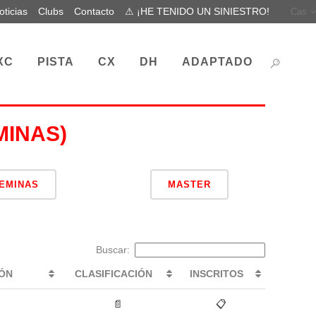
oticias
Clubs
Contacto
⚠ ¡HE TENIDO UN SINIESTRO!
Cas
XC
PISTA
CX
DH
ADAPTADO
MINAS)
EMINAS
MASTER
Buscar:
IÓN
CLASIFICACIÓN
INSCRITOS
📄
📋