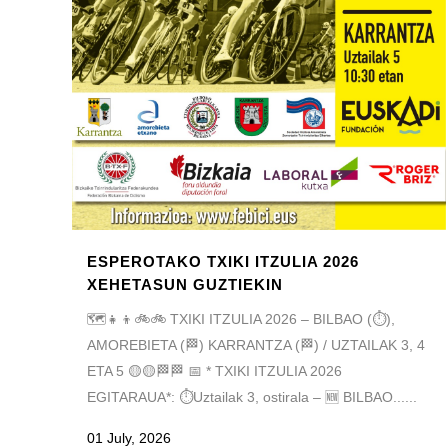
ESPEROTAKO TXIKI ITZULIA 2026
XEHETASUN GUZTIEKIN
🗺️👧👦🚲🚲 TXIKI ITZULIA 2026 – BILBAO (⏱️),
AMOREBIETA (🏁) KARRANTZA (🏁) / UZTAILAK 3, 4
ETA 5 🟡🟡🏁🏁 📅 * TXIKI ITZULIA 2026
EGITARAUA*: ⏱️Uztailak 3, ostirala – 🆕 BILBAO......
01 July, 2026