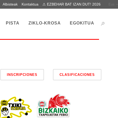
Albisteak
Kontaktua
⚠ EZBEHAR BAT IZAN DUT! 2026
Eus
PISTA
ZIKLO-KROSA
EGOKITUA
INSCRIPCIONES
CLASIFICACIONES