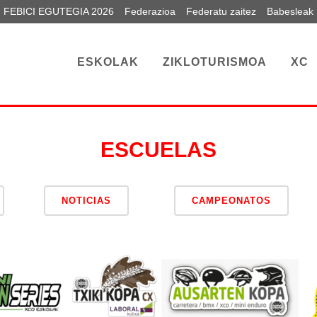
FEBICI EGUTEGIA 2026
Federazioa
Federatu zaitez
Babesleak
ESKOLAK
ZIKLOTURISMOA
XC
ESCUELAS
NOTICIAS
CAMPEONATOS