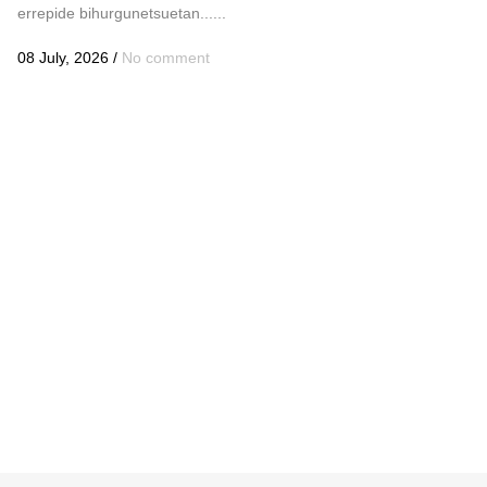
errepide bihurgunetsuetan......
08 July, 2026
/
No comment