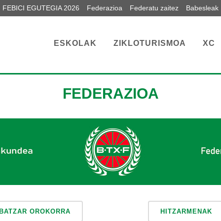
FEBICI EGUTEGIA 2026
Federazioa
Federatu zaitez
Babesleak
ESKOLAK
ZIKLOTURISMOA
XC
FEDERAZIOA
BATZAR OROKORRA
HITZARMENAK