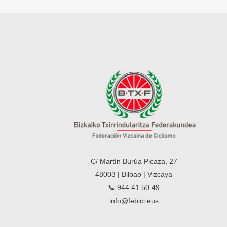
C/ Martín Burúa Picaza, 27
48003 | Bilbao | Vizcaya
📞 944 41 50 49
info@febici.eus