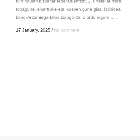
txirrindulari bizkaitar federatuentzat, 2. urtetik aurrera,
topagune, elkartruke eta ikuspen gune gisa. Ibilbidea
Bilbo-Artzeniega-Bilbo izango da. 2 ordu inguru......
17 January, 2025
/
No comment