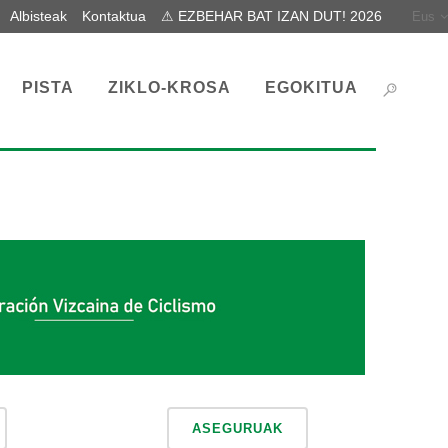
Albisteak
Kontaktua
⚠ EZBEHAR BAT IZAN DUT! 2026
Eus
PISTA
ZIKLO-KROSA
EGOKITUA
ASEGURUAK