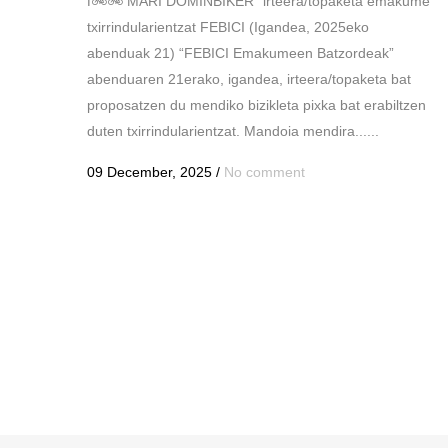
ℹ🚲🚲 MARI DOMINBIKER” irteera/topaketa emakume
txirrindularientzat FEBICI (Igandea, 2025eko
abenduak 21) “FEBICI Emakumeen Batzordeak”
abenduaren 21erako, igandea, irteera/topaketa bat
proposatzen du mendiko bizikleta pixka bat erabiltzen
duten txirrindularientzat. Mandoia mendira......
09 December, 2025
/
No comment