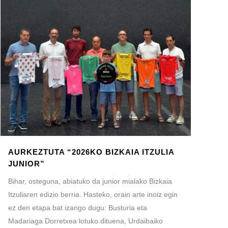
AURKEZTUTA “2026KO BIZKAIA ITZULIA
JUNIOR”
Bihar, osteguna, abiatuko da junior mialako Bizkaia
Itzuliaren edizio berria. Hasteko, orain arte inoiz egin
ez den etapa bat izango dugu: Busturia eta
Madariaga Dorretxea lotuko dituena, Urdaibaiko