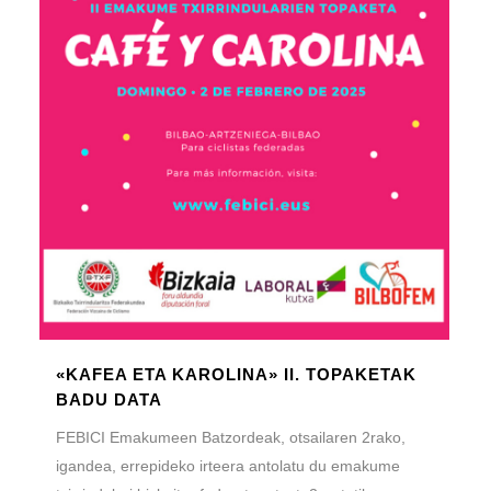
«KAFEA ETA KAROLINA» II. TOPAKETAK
BADU DATA
FEBICI Emakumeen Batzordeak, otsailaren 2rako,
igandea, errepideko irteera antolatu du emakume