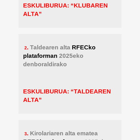
ESKULIBURUA: “KLUBAREN
ALTA”
.
Taldearen alta
RFECko
2
plataforman
2025eko
denboraldirako
ESKULIBURUA: “TALDEAREN
ALTA”
.
Kirolariaren alta ematea
3