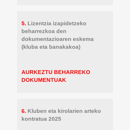
5.
Lizentzia izapidetzeko
beharrezkoa den
dokumentazioaren eskema
(kluba eta banakakoa)
AURKEZTU BEHARREKO
DOKUMENTUAK
6.
Kluben eta kirolarien arteko
kontratua 2025