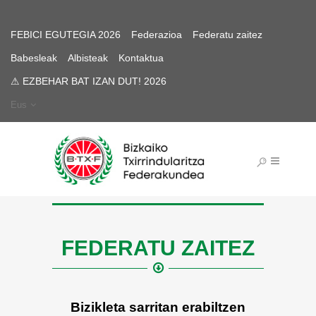
FEBICI EGUTEGIA 2026
Federazioa
Federatu zaitez
Babesleak
Albisteak
Kontaktua
⚠ EZBEHAR BAT IZAN DUT! 2026
Eus
FEDERATU ZAITEZ
Bizikleta sarritan erabiltzen