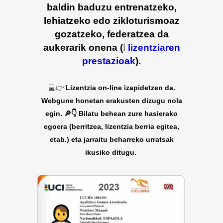
baldin baduzu entrenatzeko,
lehiatzeko edo zikloturismoaz
gozatzeko, federatzea da
aukerarik onena
(
ℹ
lizentziaren
prestazioak
).
💻👉
Lizentzia on-line izapidetzen da.
Webgune honetan erakusten dizugu nola
egin. 🔎👇 Bilatu behean zure hasierako
egoera (berritzea, lizentzia berria egitea,
etab.) eta jarraitu beharreko urratsak
ikusiko ditugu.