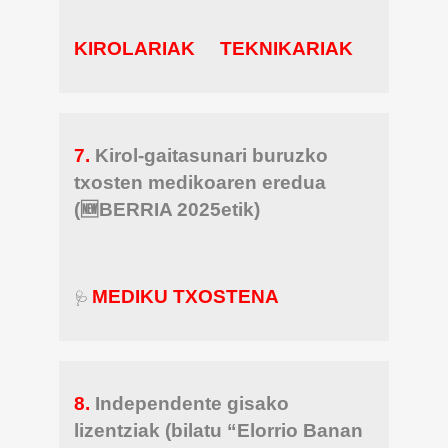
KIROLARIAK
TEKNIKARIAK
7.
Kirol-gaitasunari buruzko
txosten medikoaren eredua
(🆕BERRIA 2025etik)
MEDIKU TXOSTENA
🩺
8.
Independente gisako
lizentziak (bilatu “Elorrio Banan