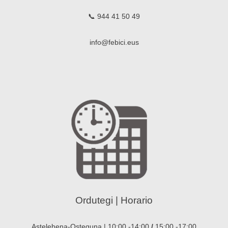
📞 944 41 50 49
info@febici.eus
Ordutegi | Horario
Astelehena-Osteguna | 10:00 -14:00
/
15:00 -17:00