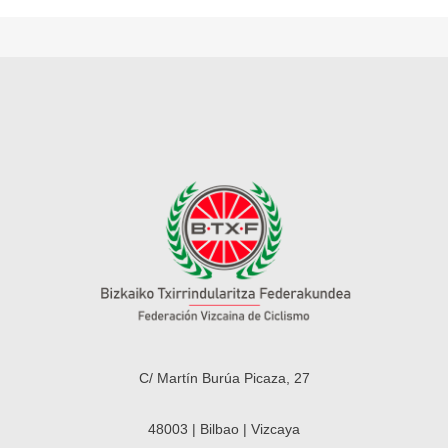
C/ Martín Burúa Picaza, 27
48003 | Bilbao | Vizcaya