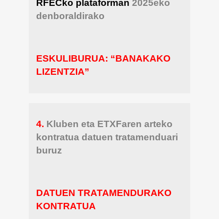
RFECko plataforman
2025eko
denboraldirako
ESKULIBURUA: “BANAKAKO
LIZENTZIA”
4.
Kluben eta ETXFaren arteko
kontratua datuen tratamenduari
buruz
DATUEN TRATAMENDURAKO
KONTRATUA