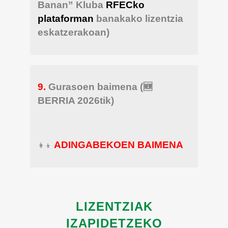
Banan” Kluba
RFECko
plataforman
banakako lizentzia
eskatzerakoan)
9.
Gurasoen baimena (🆕
BERRIA 2026tik)
ADINGABEKOEN BAIMENA
👩‍👦
LIZENTZIAK
IZAPIDETZEKO