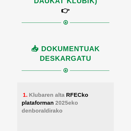
DAUKAT KLUBIK)
👉
📥 DOKUMENTUAK
DESKARGATU
1.
Klubaren alta
RFECko
plataforman
2025eko
denboraldirako