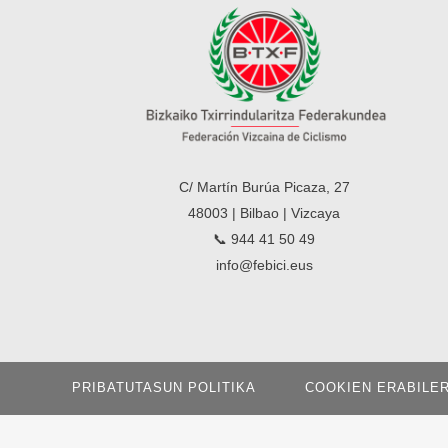
C/ Martín Burúa Picaza, 27
48003 | Bilbao | Vizcaya
📞 944 41 50 49
info@febici.eus
PRIBATUTASUN POLITIKA
COOKIEN ERABILE