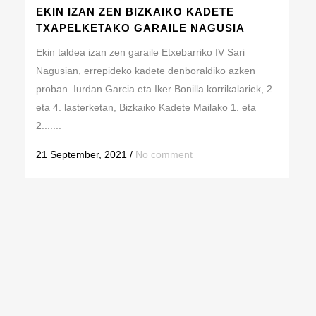
EKIN IZAN ZEN BIZKAIKO KADETE
TXAPELKETAKO GARAILE NAGUSIA
Ekin taldea izan zen garaile Etxebarriko IV Sari
Nagusian, errepideko kadete denboraldiko azken
proban. Iurdan Garcia eta Iker Bonilla korrikalariek, 2.
eta 4. lasterketan, Bizkaiko Kadete Mailako 1. eta
2.......
21 September, 2021
/
No comment