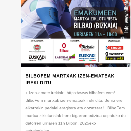
BILBOFEM MARTXAK IZEN-EMATEAK
IREKI DITU
+ Izen-emate irekiak:: https://www.bilbofem.com!
BilboFem martxak izen-emateak ireki ditu: Berriz ere
elkarrekin pedalei eragitera eta gozatzera! BilboFem
martxa zikloturistak bere bigarren edizioa ospatuko du
datorren urriaren 11n Bilbon, 2025eko
estreinaldian......