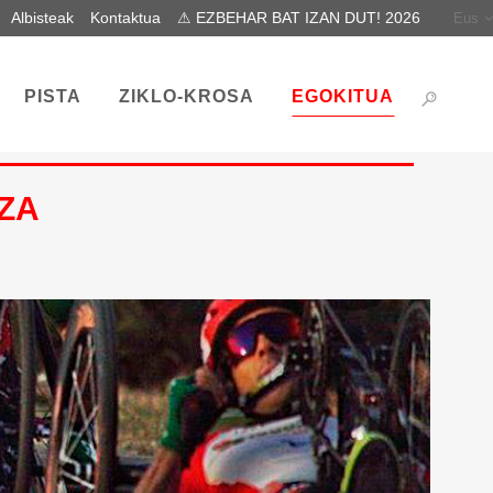
Albisteak
Kontaktua
⚠ EZBEHAR BAT IZAN DUT! 2026
Eus
PISTA
ZIKLO-KROSA
EGOKITUA
ZA