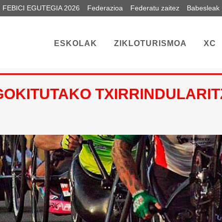
FEBICI EGUTEGIA 2026
Federazioa
Federatu zaitez
Babesleak
ESKOLAK
ZIKLOTURISMOA
XC
GOKITUTAKO TXIRRINDULARIT