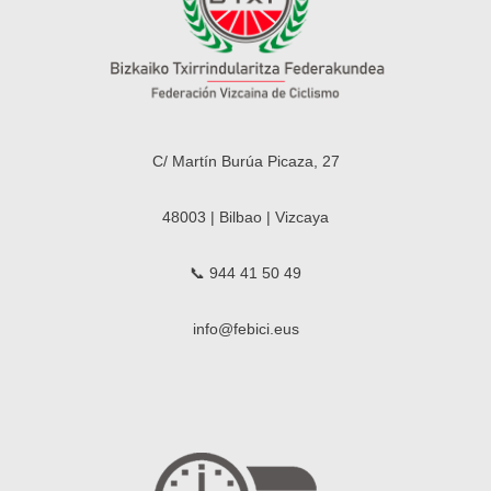
C/ Martín Burúa Picaza, 27
48003 | Bilbao | Vizcaya
📞 944 41 50 49
info@febici.eus