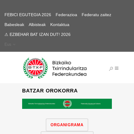
FEBICI EGUTEGIA 2026
Federazioa
Federatu zaitez
Babesleak
Albisteak
Kontaktua
⚠ EZBEHAR BAT IZAN DUT! 2026
Eus
BATZAR OROKORRA
ORGANIGRAMA