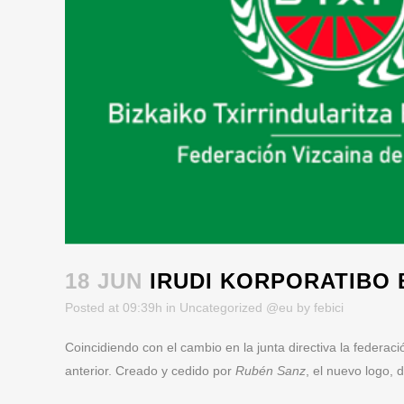
18 JUN
IRUDI KORPORATIBO 
Posted at 09:39h
in
Uncategorized @eu
by
febici
Coincidiendo con el cambio en la junta directiva la federaci
anterior. Creado y cedido por
Rubén Sanz
, el nuevo logo,