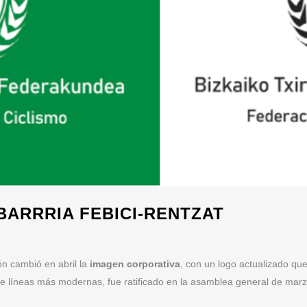
BARRRIA FEBICI-RENTZAT
ón cambió en abril la
imagen corporativa
, con un logo actualizado q
 de líneas más modernas, fue ratificado en la asamblea general de marz