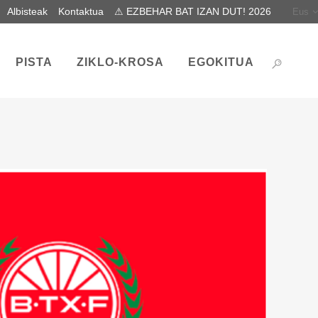
Albisteak
Kontaktua
⚠ EZBEHAR BAT IZAN DUT! 2026
Eus
PISTA
ZIKLO-KROSA
EGOKITUA