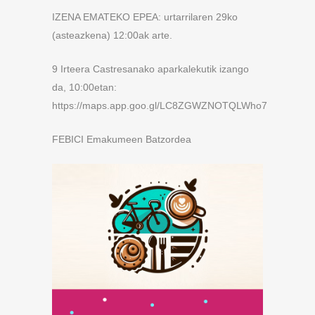
IZENA EMATEKO EPEA: urtarrilaren 29ko
(asteazkena) 12:00ak arte.
9 Irteera Castresanako aparkalekutik izango
da, 10:00etan:
https://maps.app.goo.gl/LC8ZGWZNOTQLWho7
FEBICI Emakumeen Batzordea