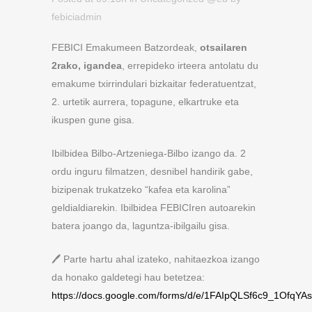
febiciadmin
FEBICI Emakumeen Batzordeak,
otsailaren
2rako, igandea
, errepideko irteera antolatu du
emakume txirrindulari bizkaitar federatuentzat,
2. urtetik aurrera, topagune, elkartruke eta
ikuspen gune gisa.
Ibilbidea Bilbo-Artzeniega-Bilbo izango da. 2
ordu inguru filmatzen, desnibel handirik gabe,
bizipenak trukatzeko “kafea eta karolina”
geldialdiarekin. Ibilbidea FEBICIren autoarekin
batera joango da, laguntza-ibilgailu gisa.
🖊 Parte hartu ahal izateko, nahitaezkoa izango
da honako galdetegi hau betetzea:
https://docs.google.com/forms/d/e/1FAIpQLSf6c9_1Of