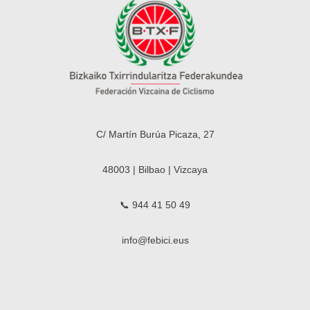
C/ Martín Burúa Picaza, 27
48003 | Bilbao | Vizcaya
📞 944 41 50 49
info@febici.eus