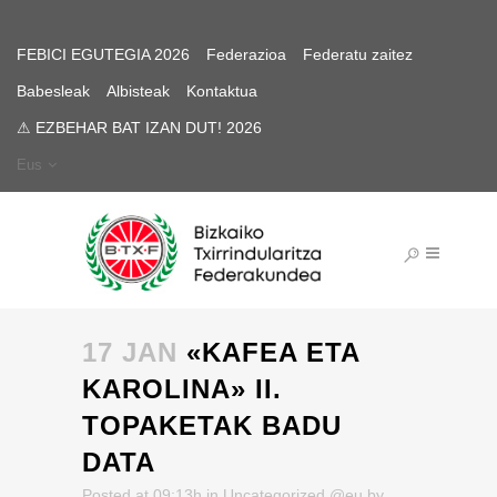
FEBICI EGUTEGIA 2026
Federazioa
Federatu zaitez
Babesleak
Albisteak
Kontaktua
⚠ EZBEHAR BAT IZAN DUT! 2026
Eus
17 JAN
«KAFEA ETA
KAROLINA» II.
TOPAKETAK BADU
DATA
Posted at 09:13h
in
Uncategorized @eu
by