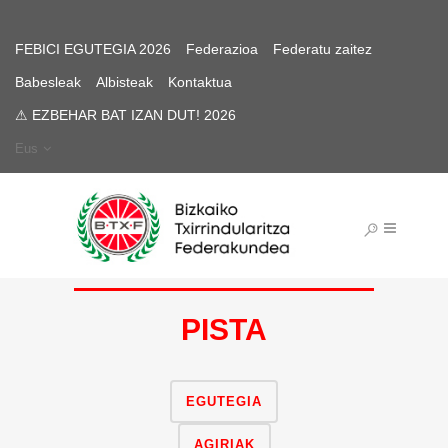
FEBICI EGUTEGIA 2026
Federazioa
Federatu zaitez
Babesleak
Albisteak
Kontaktua
⚠ EZBEHAR BAT IZAN DUT! 2026
Eus
PISTA
EGUTEGIA
AGIRIAK