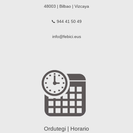
48003 | Bilbao | Vizcaya
📞 944 41 50 49
info@febici.eus
Ordutegi | Horario