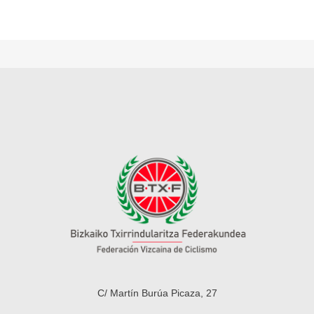
C/ Martín Burúa Picaza, 27