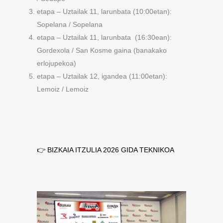
etapa – Uztailak 11, larunbata (10:00etan):
Sopelana / Sopelana
etapa – Uztailak 11, larunbata (16:30ean):
Gordexola / San Kosme gaina (banakako
erlojupekoa)
etapa – Uztailak 12, igandea (11:00etan):
Lemoiz / Lemoiz
👉 BIZKAIA ITZULIA 2026 GIDA TEKNIKOA