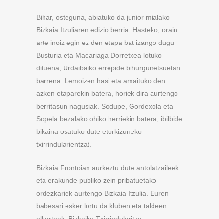
Bihar, osteguna, abiatuko da junior mialako
Bizkaia Itzuliaren edizio berria. Hasteko, orain
arte inoiz egin ez den etapa bat izango dugu:
Busturia eta Madariaga Dorretxea lotuko
dituena, Urdaibaiko errepide bihurgunetsuetan
barrena. Lemoizen hasi eta amaituko den
azken etaparekin batera, horiek dira aurtengo
berritasun nagusiak. Sodupe, Gordexola eta
Sopela bezalako ohiko herriekin batera, ibilbide
bikaina osatuko dute etorkizuneko
txirrindularientzat.
Bizkaia Frontoian aurkeztu dute antolatzaileek
eta erakunde publiko zein pribatuetako
ordezkariek aurtengo Bizkaia Itzulia. Euren
babesari esker lortu da kluben eta taldeen
elkarteak, Bizkaiko Txirrindularitza