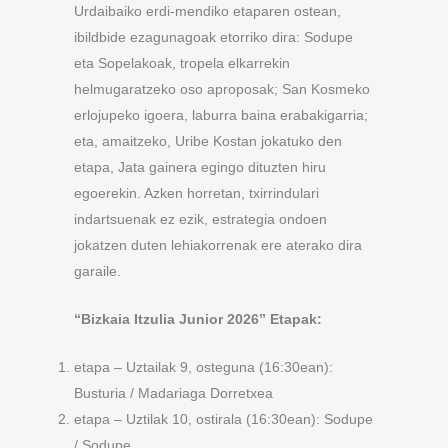
Urdaibaiko erdi-mendiko etaparen ostean,
ibildbide ezagunagoak etorriko dira: Sodupe
eta Sopelakoak, tropela elkarrekin
helmugaratzeko oso aproposak; San Kosmeko
erlojupeko igoera, laburra baina erabakigarria;
eta, amaitzeko, Uribe Kostan jokatuko den
etapa, Jata gainera egingo dituzten hiru
egoerekin. Azken horretan, txirrindulari
indartsuenak ez ezik, estrategia ondoen
jokatzen duten lehiakorrenak ere aterako dira
garaile.
“Bizkaia Itzulia Junior 2026” Etapak:
etapa – Uztailak 9, osteguna (16:30ean):
Busturia / Madariaga Dorretxea
etapa – Uztilak 10, ostirala (16:30ean): Sodupe
/ Sodupe