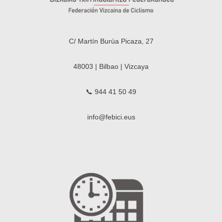
C/ Martín Burúa Picaza, 27
48003 | Bilbao | Vizcaya
📞 944 41 50 49
info@febici.eus