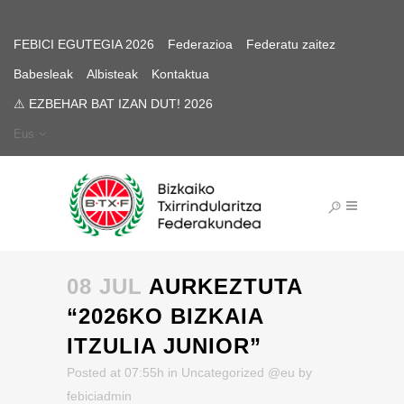
FEBICI EGUTEGIA 2026
Federazioa
Federatu zaitez
Babesleak
Albisteak
Kontaktua
⚠ EZBEHAR BAT IZAN DUT! 2026
Eus
08 JUL
AURKEZTUTA
“2026KO BIZKAIA
ITZULIA JUNIOR”
Posted at 07:55h
in
Uncategorized @eu
by
febiciadmin