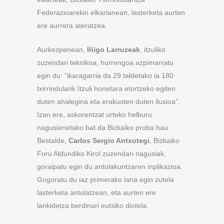
Federazioarekin elkarlanean, lasterketa aurten
ere aurrera ateratzea.
Aurkezpenean,
Iñigo Larruzeak
, itzuliko
zuzendari teknikoa, hurrengoa azpimarratu
egin du: “ikaragarria da 29 taldetako ia 180
txirrindularik Itzuli honetara etortzeko egiten
duten ahalegina eta erakusten duten ilusioa”.
Izan ere, askorentzat urteko helburu
nagusienetako bat da Bizkaiko proba hau.
Bestalde,
Carlos Sergio Antxotegi
, Bizkaiko
Foru Aldundiko Kirol zuzendari nagusiak,
goraipatu egin du antolakuntzaren inplikazioa.
Gogoratu du iaz primerako lana egin zutela
lasterketa antolatzean, eta aurten ere
lankidetza berdinari eutsiko diotela.