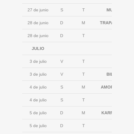
27 de junio
S
T
MUSKIZ
28 de junio
D
M
TRAPAGARAN
28 de junio
D
T
JULIO
3 de julio
V
T
3 de julio
V
T
BILBAO
4 de julio
S
M
AMOREBIETA
4 de julio
S
T
5 de julio
D
M
KARRANTZA
5 de julio
D
T