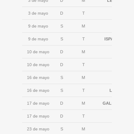
3 de mayo
D
M
LEMOA
3 de mayo
D
T
9 de mayo
S
M
9 de mayo
S
T
ISPASTER
10 de mayo
D
M
10 de mayo
D
T
16 de mayo
S
M
16 de mayo
S
T
LOIU
17 de mayo
D
M
GALDAKAO
17 de mayo
D
T
23 de mayo
S
M