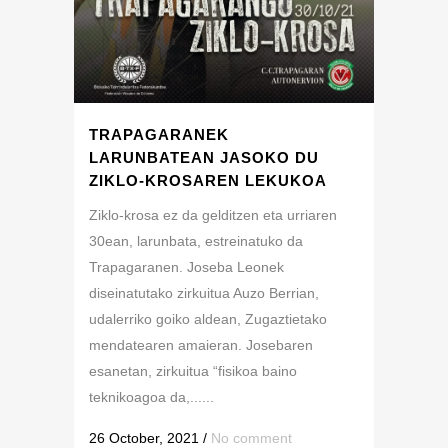
TRAPAGARANEK
LARUNBATEAN JASOKO DU
ZIKLO-KROSAREN LEKUKOA
Ziklo-krosa ez da gelditzen eta urriaren
30ean, larunbata, estreinatuko da
Trapagaranen. Joseba Leonek
diseinatutako zirkuitua Auzo Berrian,
udalerriko goiko aldean, Zugaztietako
mendatearen amaieran. Josebaren
esanetan, zirkuitua “fisikoa baino
teknikoagoa da,......
26 October, 2021
/
No comment