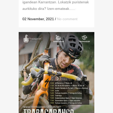
igandean Karrantzan. Lokatzik puristenak
aurkituko dira? Izen-emateak......
02 November, 2021
/
No comment