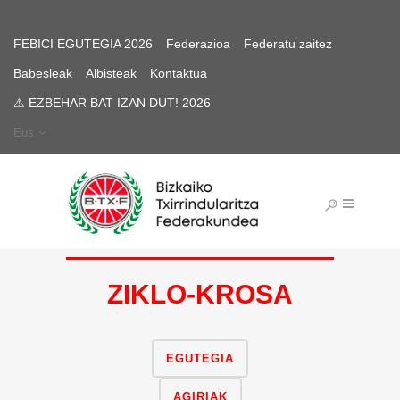
FEBICI EGUTEGIA 2026
Federazioa
Federatu zaitez
Babesleak
Albisteak
Kontaktua
⚠ EZBEHAR BAT IZAN DUT! 2026
Eus
ZIKLO-KROSA
EGUTEGIA
AGIRIAK