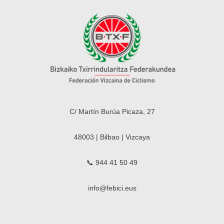
C/ Martín Burúa Picaza, 27
48003 | Bilbao | Vizcaya
📞 944 41 50 49
info@febici.eus