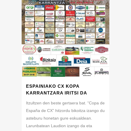
ESPAINIAKO CX KOPA
KARRANTZARA IRITSI DA
Itzultzen den beste gertaera bat. “Copa de
España de CX” hitzordu bikoitza izango du
asteburu honetan gure eskualdean.
Larunbatean Laudion izango da eta