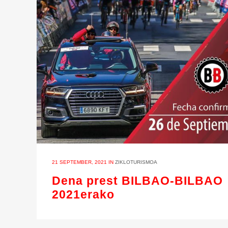
21 SEPTEMBER, 2021
IN
ZIKLOTURISMOA
Dena prest BILBAO-BILBAO
2021erako