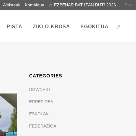
Albisteak
Kontaktua
⚠ EZBEHAR BAT IZAN DUT! 2026
Eus
PISTA
ZIKLO-KROSA
EGOKITUA
CATEGORIES
DOWNHILL
ERREPIDEA
ESKOLAK
FEDERAZIOA