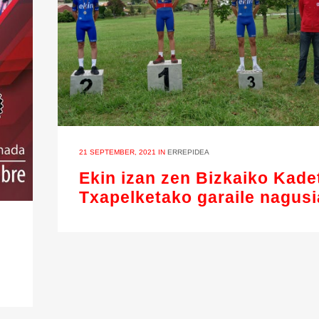
21 SEPTEMBER, 2021
IN
ERREPIDEA
Ekin izan zen Bizkaiko Kade
Txapelketako garaile nagusi