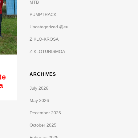
MTB
PUMPTRACK
Uncategorized @eu
ZIKLO-KROSA
ZIKLOTURISMOA
ARCHIVES
te
a
July 2026
May 2026
December 2025
October 2025
February 2025