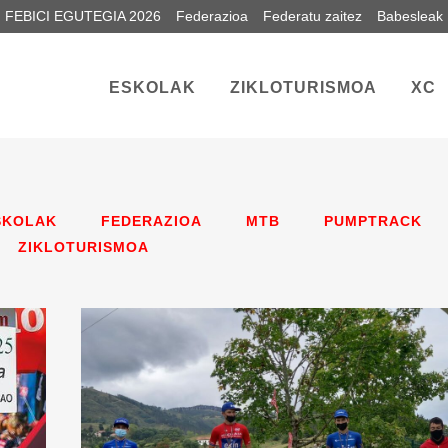
FEBICI EGUTEGIA 2026
Federazioa
Federatu zaitez
Babesleak
ESKOLAK
ZIKLOTURISMOA
XC
SKOLAK
FEDERAZIOA
MTB
PUMPTRACK
ZIKLOTURISMOA