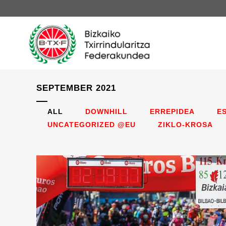
SEPTEMBER 2021
ALL
DOWNHILL
ERREPIDEA
E
UNCATEGORIZED @EU
ZIKLO-KROSA