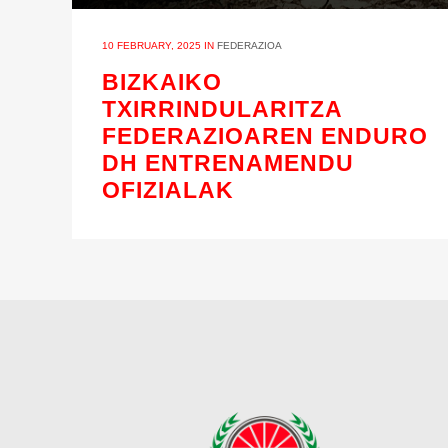
10 FEBRUARY, 2025
IN
FEDERAZIOA
BIZKAIKO
TXIRRINDULARITZA
FEDERAZIOAREN ENDURO
DH ENTRENAMENDU
OFIZIALAK