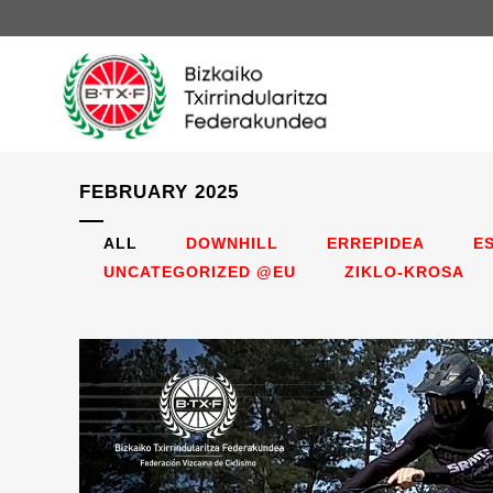
FEBRUARY 2025
ALL
DOWNHILL
ERREPIDEA
E
UNCATEGORIZED @EU
ZIKLO-KROSA