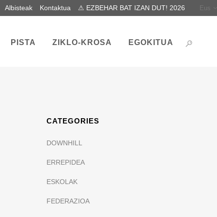
Albisteak
Kontaktua
⚠ EZBEHAR BAT IZAN DUT! 2026
Eus
PISTA
ZIKLO-KROSA
EGOKITUA
CATEGORIES
DOWNHILL
ERREPIDEA
ESKOLAK
FEDERAZIOA