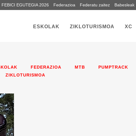
FEBICI EGUTEGIA 2026
Federazioa
Federatu zaitez
Babesleak
ESKOLAK
ZIKLOTURISMOA
XC
SKOLAK
FEDERAZIOA
MTB
PUMPTRACK
ZIKLOTURISMOA