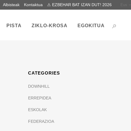
Albisteak
Kontaktua
⚠ EZBEHAR BAT IZAN DUT! 2026
Eus
PISTA
ZIKLO-KROSA
EGOKITUA
CATEGORIES
DOWNHILL
ERREPIDEA
ESKOLAK
FEDERAZIOA