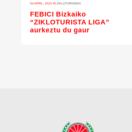
04 APRIL, 2023
IN
ZIKLOTURISMOA
FEBICI Bizkaiko
“ZIKLOTURISTA LIGA”
aurkeztu du gaur