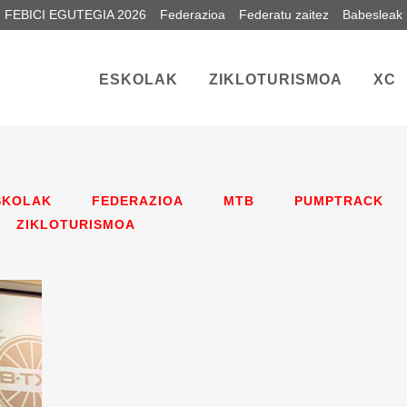
FEBICI EGUTEGIA 2026
Federazioa
Federatu zaitez
Babesleak
ESKOLAK
ZIKLOTURISMOA
XC
SKOLAK
FEDERAZIOA
MTB
PUMPTRACK
ZIKLOTURISMOA