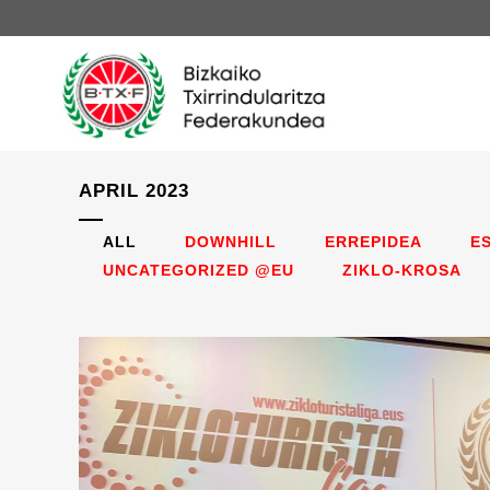
APRIL 2023
ALL
DOWNHILL
ERREPIDEA
E
UNCATEGORIZED @EU
ZIKLO-KROSA