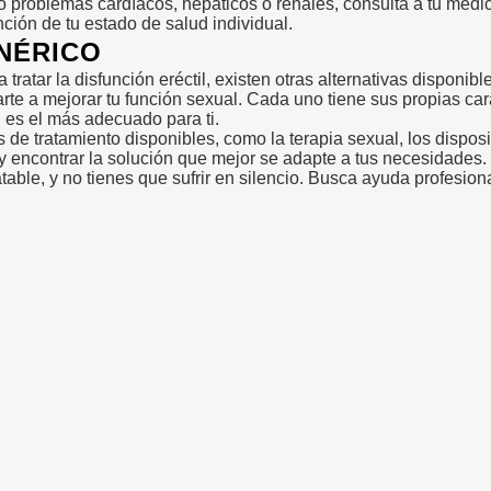
 problemas cardíacos, hepáticos o renales, consulta a tu médic
nción de tu estado de salud individual.
ENÉRICO
ratar la disfunción eréctil, existen otras alternativas disponibles
e a mejorar tu función sexual. Cada uno tiene sus propias carac
 es el más adecuado para ti.
e tratamiento disponibles, como la terapia sexual, los disposi
y encontrar la solución que mejor se adapte a tus necesidades.
table, y no tienes que sufrir en silencio. Busca ayuda profesion