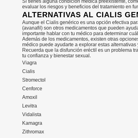
Si tienes alguna condición médica preexistente, como
evaluar los riesgos y beneficios del tratamiento en fu
ALTERNATIVAS AL CIALIS G
Aunque el Cialis genérico es una opción efectiva para t
(avanafil) son otros medicamentos que pueden ayudart
importante hablar con tu médico para determinar cuál
Además de los medicamentos, existen otras opciones d
médico puede ayudarte a explorar estas alternativas 
Recuerda que la disfunción eréctil es un problema tra
tu confianza y bienestar sexual.
Viagra
Cialis
Stromectol
Cenforce
Amoxil
Levitra
Vidalista
Kamagra
Zithromax