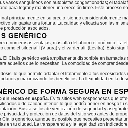
us vasos sanguíneos son autopistas congestionadas; el tadalafi
sario para lograr y mantener una erección firme. Este proceso n
iginal principalmente en su precio, siendo considerablemente m
ectivo sin gastar una fortuna. La calidad y eficacia son las mi
 de producción asociados.
IS GENÉRICO
rece numerosas ventajas, más allá del ahorro económico. La ef
vo como el sildenafil (Viagra) y el vardenafil (Levitra). Esto si
a. El Cialis genérico está ampliamente disponible en farmacias 
para aquellos que lo necesitan. La comodidad de comprar desde 
dosis, lo que permite adaptar el tratamiento a tus necesidades 
ndarios y maximizando los beneficios. La flexibilidad en la dos
NÉRICO DE FORMA SEGURA EN ES
co sin receta en españa
. Evita sitios web sospechosos que ofr
ficados o de calidad inferior, lo que podría poner en riesgo tu s
putación. Busca sellos de verificación de seguridad y asegúrat
 de privacidad y protección de datos del sitio web antes de prop
 Cialis genérico, aunque es posible que necesites presentar u
as en tu ciudad. La transparencia y la legalidad son indicadore