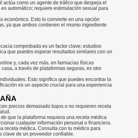
l actúa como un agente de tráfico que despeja el
o es automático; requiere estimulación sexual para
ás económico. Esto lo convierte en una opción
smas, ya que ambos contienen el mismo ingrediente
icacia comprobada es un factor clave; estudios
gnifica que puedes esperar resultados similares con un
online y, cada vez más, en farmacias físicas
casa, a través de plataformas seguras, es otro
individuales. Esto significa que puedes encontrar la
ificación es un aspecto crucial para una experiencia
PAÑA
ecen precios demasiado bajos o no requieren receta
alud.
e de que la plataforma requiera una receta médica
orcionar cualquier información personal o financiera.
na receta médica. Consulta con tu médico para
s clave de un proveedor confiable.