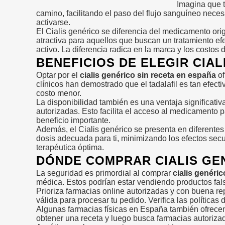
Imagina que t
camino, facilitando el paso del flujo sanguíneo nece
activarse.
El Cialis genérico se diferencia del medicamento or
atractiva para aquellos que buscan un tratamiento ef
activo. La diferencia radica en la marca y los costos
BENEFICIOS DE ELEGIR CIAL
Optar por el
cialis genérico sin receta en españa
of
clínicos han demostrado que el tadalafil es tan efecti
costo menor.
La disponibilidad también es una ventaja significativ
autorizadas. Esto facilita el acceso al medicamento 
beneficio importante.
Además, el Cialis genérico se presenta en diferentes 
dosis adecuada para ti, minimizando los efectos secu
terapéutica óptima.
DÓNDE COMPRAR CIALIS GE
La seguridad es primordial al comprar
cialis genéri
médica. Estos podrían estar vendiendo productos falsi
Prioriza farmacias online autorizadas y con buena re
válida para procesar tu pedido. Verifica las políticas
Algunas farmacias físicas en España también ofrecen
obtener una receta y luego busca farmacias autorizad