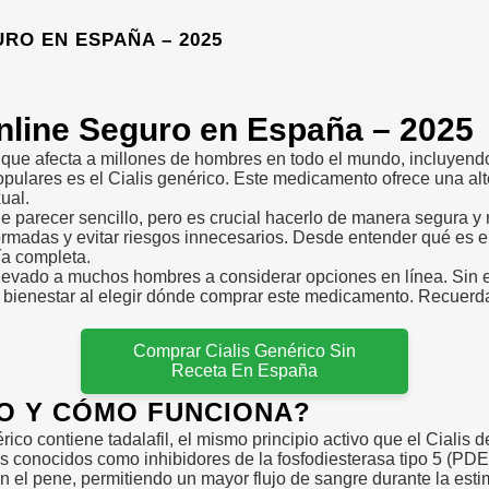
RO EN ESPAÑA – 2025
nline Seguro en España – 2025
n que afecta a millones de hombres en todo el mundo, incluyen
pulares es el Cialis genérico. Este medicamento ofrece una alte
ual.
 parecer sencillo, pero es crucial hacerlo de manera segura y r
rmadas y evitar riesgos innecesarios. Desde entender qué es el
ía completa.
levado a muchos hombres a considerar opciones en línea. Sin em
y bienestar al elegir dónde comprar este medicamento. Recuerda
Comprar Cialis Genérico Sin
Receta En España
CO Y CÓMO FUNCIONA?
érico contiene tadalafil, el mismo principio activo que el Ciali
conocidos como inhibidores de la fosfodiesterasa tipo 5 (PDE5)
 el pene, permitiendo un mayor flujo de sangre durante la esti