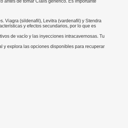
o antes de tomar Cialis genérico. Es importante
. Viagra (sildenafil), Levitra (vardenafil) y Stendra
terísticas y efectos secundarios, por lo que es
tivos de vacío y las inyecciones intracavernosas. Tu
al y explora las opciones disponibles para recuperar