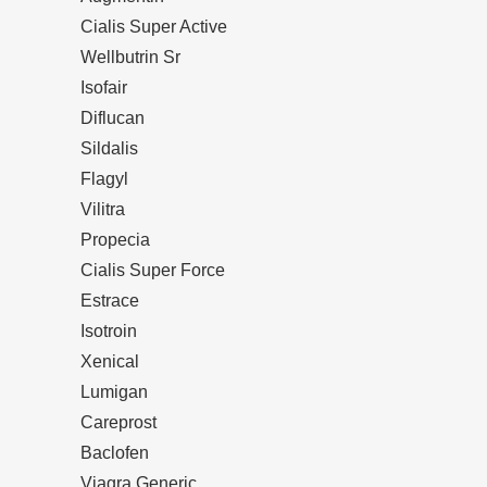
Cialis Super Active
Wellbutrin Sr
Isofair
Diflucan
Sildalis
Flagyl
Vilitra
Propecia
Cialis Super Force
Estrace
Isotroin
Xenical
Lumigan
Careprost
Baclofen
Viagra Generic