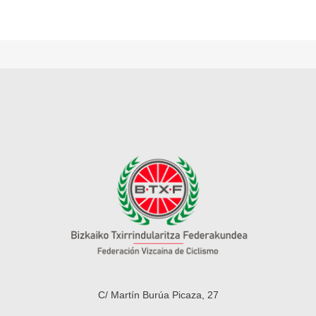
C/ Martín Burúa Picaza, 27