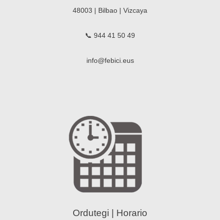
48003 | Bilbao | Vizcaya
📞 944 41 50 49
info@febici.eus
Ordutegi | Horario