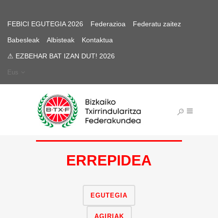
FEBICI EGUTEGIA 2026
Federazioa
Federatu zaitez
Babesleak
Albisteak
Kontaktua
⚠ EZBEHAR BAT IZAN DUT! 2026
Eus
ERREPIDEA
EGUTEGIA
AGIRIAK