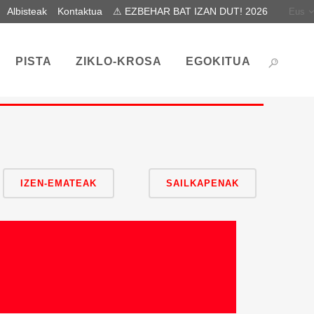
Albisteak
Kontaktua
⚠ EZBEHAR BAT IZAN DUT! 2026
Eus
PISTA
ZIKLO-KROSA
EGOKITUA
IZEN-EMATEAK
SAILKAPENAK