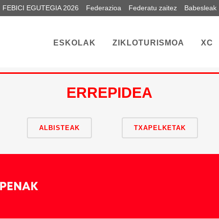
FEBICI EGUTEGIA 2026
Federazioa
Federatu zaitez
Babesleak
ESKOLAK
ZIKLOTURISMOA
XC
ERREPIDEA
ALBISTEAK
TXAPELKETAK