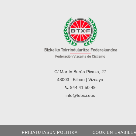
C/ Martín Burúa Picaza, 27
48003 | Bilbao | Vizcaya
📞 944 41 50 49
info@febici.eus
PRIBATUTASUN POLITIKA
COOKIEN ERABILE