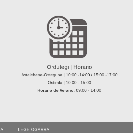
Ordutegi | Horario
Astelehena-Osteguna | 10:00 -14:00
/
15:00 -17:00
Ostirala | 10:00 - 15:00
Horario de Verano
: 09:00 - 14:00
RA
LEGE OGARRA