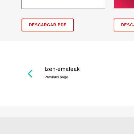
DESC
DESCARGAR PDF
Izen-emateak
Previous page