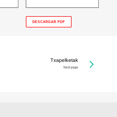
DESCARGAR PDF
Txapelketak
Next page