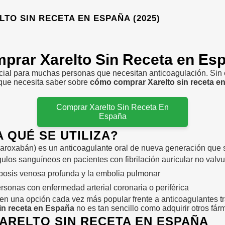
O SIN RECETA EN ESPAÑA (2025)
rar Xarelto Sin Receta en Esp
cial para muchas personas que necesitan anticoagulación. Sin
o que necesita saber sobre
cómo comprar Xarelto sin receta e
Comprar Xarelto Sin Receta En
España
 QUÉ SE UTILIZA?
ivaroxabán) es un anticoagulante oral de nueva generación que 
ulos sanguíneos en pacientes con fibrilación auricular no valvu
mbosis venosa profunda y la embolia pulmonar
rsonas con enfermedad arterial coronaria o periférica
n una opción cada vez más popular frente a anticoagulantes tra
in receta en España
no es tan sencillo como adquirir otros fár
ARELTO SIN RECETA EN ESPAÑA