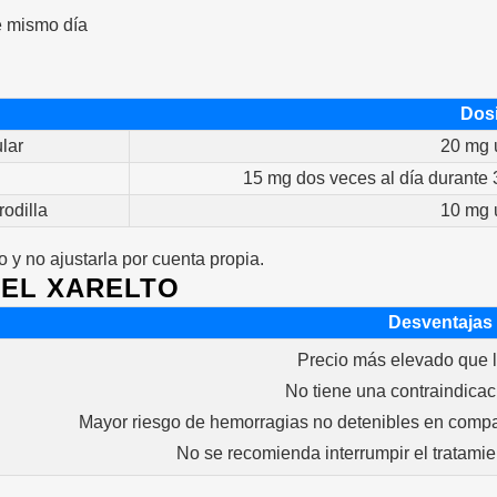
e mismo día
Dosi
lar
20 mg u
15 mg dos veces al día durante 
odilla
10 mg u
o y no ajustarla por cuenta propia.
DEL XARELTO
Desventajas
Precio más elevado que l
No tiene una contraindica
Mayor riesgo de hemorragias no detenibles en compa
No se recomienda interrumpir el tratami