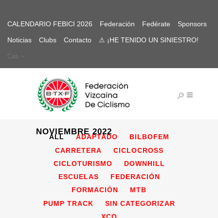
CALENDARIO FEBICI 2026
Federación
Fedérate
Sponsors
Noticias
Clubs
Contacto
⚠ ¡HE TENIDO UN SINIESTRO!
Cas
NOVIEMBRE 2022
ALL
ADAPTADO
BILBOFEM
CARRETERA
CICLOCROSS
CICLOTURISMO
DOWNHILL
ESCUELAS
FEDERACIÓN
FORMACIÓN
MTB
PUMP TRACK
SIN CATEGORIZAR
XCO